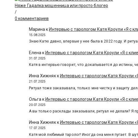
Няже Гадалка мошенница или просто блогер
/
0 комментариев
Марина
к
Интервью с тарологом Катя Кроули «Я с кл
15.08.2025
Знаю Катю давно, впервые у нее была в 2022 году. И ритуа
Елена
к
Интервью с тарологом Катя Кроули «Я с кли
31.07.2025
Катя в интервью говорит, что докапывается до истины, че
Инна Хижняк
к
Интервью с тарологом Катя Кроули «Я
21.07.2025
Ритуал тоже заказывала, только мне чистку и защиту дел
Ольга
к
Интервью с тарологом Катя Кроули «Я с кли
20.07.2025
А вы только расклады заказывали, ритуал не делали? Я п
Инна Хижняк
к
Интервью с тарологом Катя Кроули «Я
17.07.2025
Катя мой любимый таролог! Иногда она меня пугает. В шут