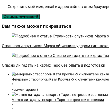
или
email-
URL
Сохранить моё имя, email и адрес сайта в этом брауз
имя
адрес,
вашего
пользователя,
чтобы
веб-
чтобы
прокомментировать
сайта
прокомментировать
(необязательно)
Вам также может понравиться
Странности спутников Марса объяснили ударом гигантск
Опасно ли гадать на картах Таро без опыта и подготовки
Интервью с тарологом Катя Кроули «Я с клиентами как чле
/
комментариев 8
Можно ли гадать на картах Таро в нетрезвом состоянии
/