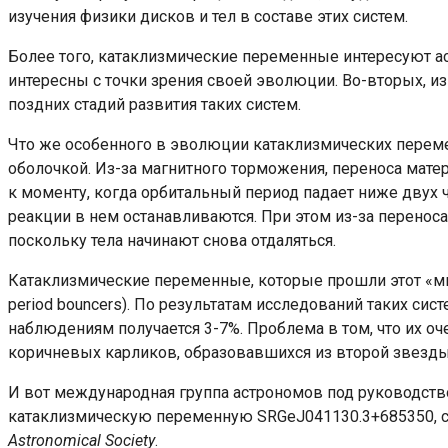
изучения физики дисков и тел в составе этих систем.
Более того, катаклизмические переменные интересуют ас
интересны с точки зрения своей эволюции. Во-вторых, из
поздних стадий развития таких систем.
Что же особенного в эволюции катаклизмических перемен
оболочкой. Из-за магнитного торможения, переноса матер
к моменту, когда орбитальный период падает ниже двух ч
реакции в нем останавливаются. При этом из-за перенос
поскольку тела начинают снова отдаляться.
Катаклизмические переменные, которые прошли этот «м
period bouncers). По результатам исследований таких си
наблюдениям получается 3-7%. Проблема в том, что их о
коричневых карликов, образовавшихся из второй звезды
И вот международная группа астрономов под руководств
катаклизмическую переменную SRGeJ041130.3+685350, с
Astronomical Society
.