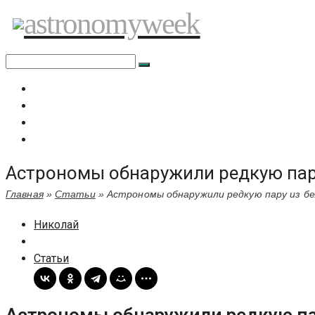
Перейти
astronomyweek
к
содержимому
Главная
Все статьи
Задать вопрос специалисту
Политика сайта
Астрономы обнаружили редкую пару
Главная
»
Статьи
»
Астрономы обнаружили редкую пару из бе
Николай
Статьи
Астрономы обнаружили редкую пар