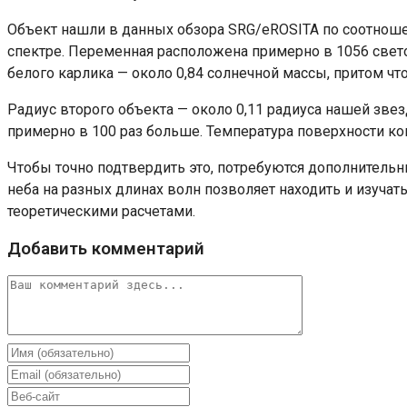
Объект нашли в данных обзора SRG/eROSITA по соотношен
спектре. Переменная расположена примерно в 1056 свето
белого карлика — около 0,84 солнечной массы, притом чт
Радиус второго объекта — около 0,11 радиуса нашей звез
примерно в 100 раз больше. Температура поверхности к
Чтобы точно подтвердить это, потребуются дополнитель
неба на разных длинах волн позволяет находить и изучат
теоретическими расчетами.
Добавить комментарий
Комментарий
Введите
свое
Введите
имя
свой
Введите