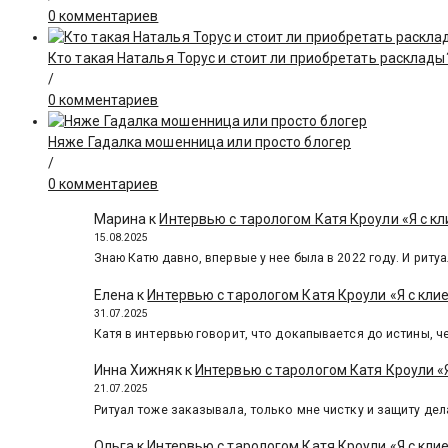
0 комментариев
Кто такая Наталья Торус и стоит ли приобретать расклады
/
0 комментариев
Няже Гадалка мошенница или просто блогер
/
0 комментариев
Марина
к
Интервью с тарологом Катя Кроули «Я с кл
15.08.2025
Знаю Катю давно, впервые у нее была в 2022 году. И ритуа
Елена
к
Интервью с тарологом Катя Кроули «Я с кли
31.07.2025
Катя в интервью говорит, что докапывается до истины, че
Инна Хижняк
к
Интервью с тарологом Катя Кроули «Я
21.07.2025
Ритуал тоже заказывала, только мне чистку и защиту дел
Ольга
к
Интервью с тарологом Катя Кроули «Я с кли