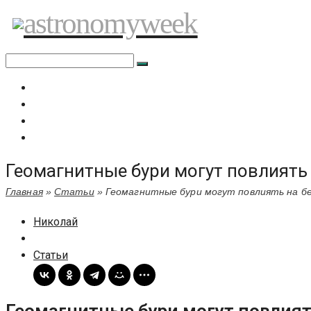
Перейти
astronomyweek
к
содержимому
Главная
Все статьи
Задать вопрос специалисту
Политика сайта
Геомагнитные бури могут повлиять
Главная
»
Статьи
»
Геомагнитные бури могут повлиять на б
Николай
Статьи
Геомагнитные бури могут повлия