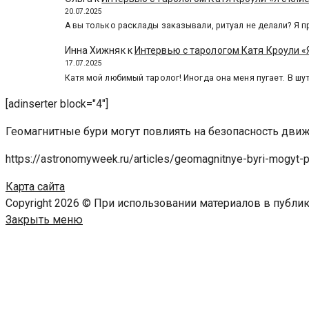
20.07.2025
А вы только расклады заказывали, ритуал не делали? Я п
Инна Хижняк
к
Интервью с тарологом Катя Кроули «Я
17.07.2025
Катя мой любимый таролог! Иногда она меня пугает. В шут
[adinserter block="4"]
Геомагнитные бури могут повлиять на безопасность дви
https://astronomyweek.ru/articles/geomagnitnye-byri-mogyt-p
Карта сайта
Copyright 2026 © При использовании материалов в публ
Закрыть меню