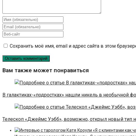
Введите
свое
Введите
имя
свой
Введите
или
email-
URL
Сохранить моё имя, email и адрес сайта в этом брауз
имя
адрес,
вашего
пользователя,
чтобы
веб-
чтобы
прокомментировать
сайта
прокомментировать
(необязательно)
Вам также может понравиться
В галактиках-«подростках» нашли никель в необычной ф
Телескоп «Джеймс Уэбб», возможно, открыл новый тип н