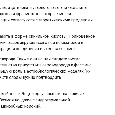
, ацетилена и угарного газа, а также этана,
 аргона и фрагментов, которые могли
рации согласуются с теоретическими пределами
 азота в форме синильной кислоты. Полноценное
чия ассоциирующихся с ней показателей в
трацией соединения в «хвостах» комет.
слорода. Также они нашли свидетельства
ательства присутствия сероводорода и фосфина.
льшую роль в астробиологических моделях (их
у эти следы нужно подтвердить
в выбросов Энцелада указывает на наличие
 Возможно, даже с гидротермальной
 микробных колоний.