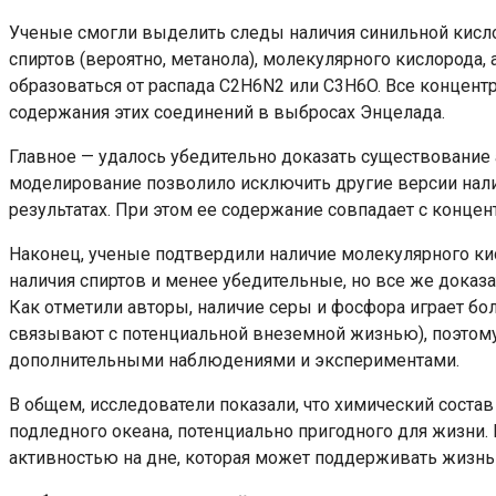
Ученые смогли выделить следы наличия синильной кислоты
спиртов (вероятно, метанола), молекулярного кислорода,
образоваться от распада C2H6N2 или C3H6O. Все концент
содержания этих соединений в выбросах Энцелада.
Главное — удалось убедительно доказать существование
моделирование позволило исключить другие версии нали
результатах. При этом ее содержание совпадает с концен
Наконец, ученые подтвердили наличие молекулярного ки
наличия спиртов и менее убедительные, но все же доказ
Как отметили авторы, наличие серы и фосфора играет бо
связывают с потенциальной внеземной жизнью), поэтом
дополнительными наблюдениями и экспериментами.
В общем, исследователи показали, что химический соста
подледного океана, потенциально пригодного для жизни.
активностью на дне, которая может поддерживать жизнь