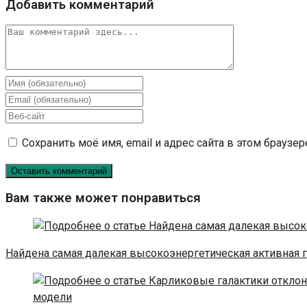
Добавить комментарий
Комментарий
Введите
свое
Введите
имя
свой
Введите
или
email-
URL
Сохранить моё имя, email и адрес сайта в этом брауз
имя
адрес,
вашего
пользователя,
чтобы
веб-
чтобы
прокомментировать
сайта
прокомментировать
(необязательно)
Вам также может понравиться
Найдена самая далекая высокоэнергетическая активная 