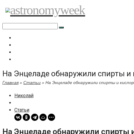
Перейти
astronomyweek
к
содержимому
Главная
Все статьи
Задать вопрос специалисту
Политика сайта
На Энцеладе обнаружили спирты и
Главная
»
Статьи
»
На Энцеладе обнаружили спирты и кисло
Николай
Статьи
На Энцеладе обнаружили спирты 