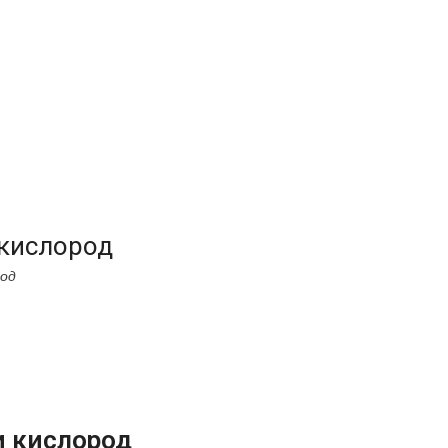
 кислород
род
и кислород