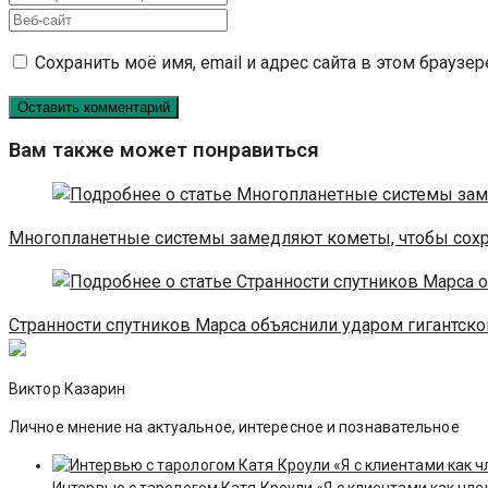
имя
свой
Введите
или
email-
URL
Сохранить моё имя, email и адрес сайта в этом брауз
имя
адрес,
вашего
пользователя,
чтобы
веб-
чтобы
прокомментировать
сайта
прокомментировать
(необязательно)
Вам также может понравиться
Многопланетные системы замедляют кометы, чтобы сохр
Странности спутников Марса объяснили ударом гигантск
Виктор Казарин
Личное мнение на актуальное, интересное и познавательное