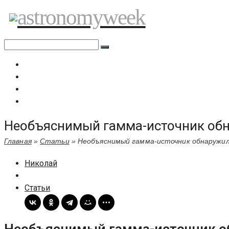
Перейти
astronomyweek
к
содержимому
Главная
Все статьи
Задать вопрос специалисту
Политика сайта
Необъяснимый гамма-источник обн
Главная
»
Статьи
»
Необъяснимый гамма-источник обнаружил
Николай
Статьи
Необъяснимый гамма-источник об