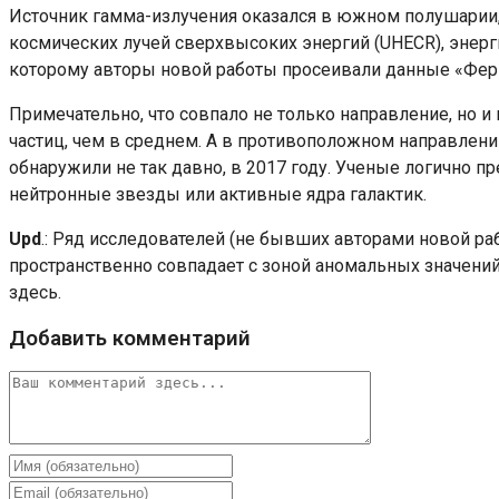
Источник гамма-излучения оказался в южном полушарии, в
космических лучей сверхвысоких энергий (UHECR), энер
которому авторы новой работы просеивали данные «Фер
Примечательно, что совпало не только направление, но и 
частиц, чем в среднем. А в противоположном направлени
обнаружили не так давно, в 2017 году. Ученые логично п
нейтронные звезды или активные ядра галактик.
Upd
.: Ряд исследователей (не бывших авторами новой р
пространственно совпадает с зоной аномальных значени
здесь.
Добавить комментарий
Комментарий
Введите
свое
Введите