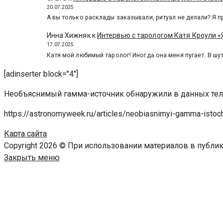
20.07.2025
А вы только расклады заказывали, ритуал не делали? Я п
Инна Хижняк
к
Интервью с тарологом Катя Кроули «Я
17.07.2025
Катя мой любимый таролог! Иногда она меня пугает. В шут
[adinserter block="4"]
Необъяснимый гамма-источник обнаружили в данных те
https://astronomyweek.ru/articles/neobiasnimyi-gamma-istochn
Карта сайта
Copyright 2026 © При использовании материалов в публ
Закрыть меню