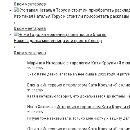
0 комментариев
Кто такая Наталья Торус и стоит ли приобретать расклады
/
0 комментариев
Няже Гадалка мошенница или просто блогер
/
0 комментариев
Марина
к
Интервью с тарологом Катя Кроули «Я с кл
15.08.2025
Знаю Катю давно, впервые у нее была в 2022 году. И ритуа
Елена
к
Интервью с тарологом Катя Кроули «Я с кли
31.07.2025
Катя в интервью говорит, что докапывается до истины, че
Инна Хижняк
к
Интервью с тарологом Катя Кроули «Я
21.07.2025
Ритуал тоже заказывала, только мне чистку и защиту дел
Ольга
к
Интервью с тарологом Катя Кроули «Я с кли