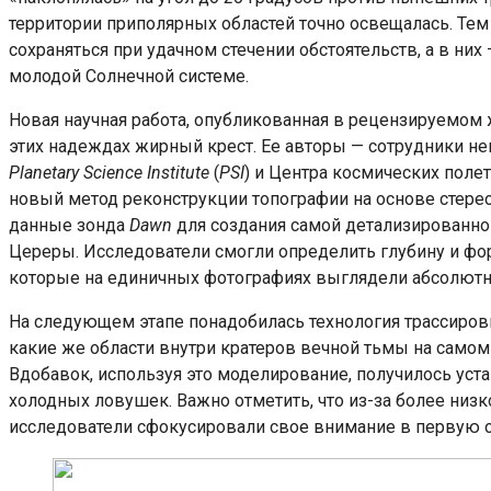
территории приполярных областей точно освещалась. Те
сохраняться при удачном стечении обстоятельств, а в ни
молодой Солнечной системе.
Новая научная работа, опубликованная в рецензируемом
этих надеждах жирный крест. Ее авторы — сотрудники н
Planetary Science Institute
(
PSI
) и Центра космических поле
новый метод реконструкции топографии на основе стер
данные зонда
Dawn
для создания самой детализированно
Цереры. Исследователи смогли определить глубину и фор
которые на единичных фотографиях выглядели абсолют
На следующем этапе понадобилась технология трассировк
какие же области внутри кратеров вечной тьмы на самом
Вдобавок, используя это моделирование, получилось уст
холодных ловушек. Важно отметить, что из-за более ни
исследователи сфокусировали свое внимание в первую о