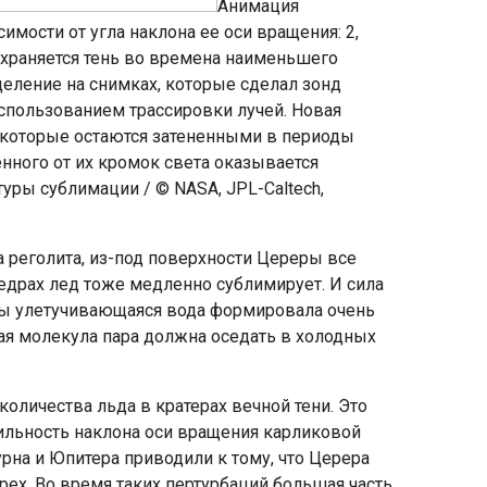
Анимация
мости от угла наклона ее оси вращения: 2,
сохраняется тень во времена наименьшего
еление на снимках, которые сделал зонд
спользованием трассировки лучей. Новая
х, которые остаются затененными в периоды
нного от их кромок света оказывается
уры сублимации / © NASA, JPL-Caltech,
 реголита, из-под поверхности Цереры все
едрах лед тоже медленно сублимирует. И сила
обы улетучивающаяся вода формировала очень
я молекула пара должна оседать в холодных
оличества льда в кратерах вечной тени. Это
ильность наклона оси вращения карликовой
на и Юпитера приводили к тому, что Церера
рех. Во время таких пертурбаций большая часть