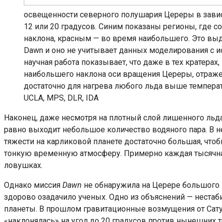
освещенности северного полушария Цереры в зависи
12 или 20 градусов. Синим показаны регионы, где 
наклона, красным — во время наибольшего. Это выд
Dawn и оно не учитывает данных моделирования с и
научная работа показывает, что даже в тех кратера
наибольшего наклона оси вращения Цереры, отраже
достаточно для нагрева любого льда выше температ
UCLA, MPS, DLR, IDA
Наконец, даже несмотря на плотный слой лишенного льда
равно выходит небольшое количество водяного пара. В н
тяжести на карликовой планете достаточно большая, чт
тонкую временную атмосферу. Примерно каждая тысячна
ловушках.
Однако миссия
Dawn
не обнаружила на Церере большого к
здорово озадачило ученых. Одно из объяснений — нестаб
планеты. В прошлом гравитационные возмущения от Сатур
«наклонялась» на угол до 20 градусов против нынешних т