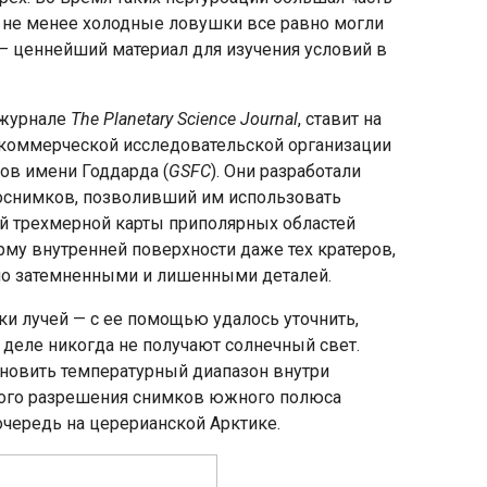
м не менее холодные ловушки все равно могли
х — ценнейший материал для изучения условий в
 журнале
The Planetary Science Journal
, ставит на
екоммерческой исследовательской организации
тов имени Годдарда (
GSFC
). Они разработали
еоснимков, позволивший им использовать
й трехмерной карты приполярных областей
му внутренней поверхности даже тех кратеров,
но затемненными и лишенными деталей.
и лучей — с ее помощью удалось уточнить,
 деле никогда не получают солнечный свет.
ановить температурный диапазон внутри
зкого разрешения снимков южного полюса
чередь на церерианской Арктике.