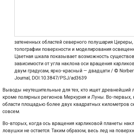
затененных областей северного полушария Цереры, 
топографии поверхности и моделирования освещенн
Цветная шкала показывает возможность существова
зависимости от угла наклона оси вращения карликов
двум градусам, ярко-красный — двадцати / © Norbert Sc
Journal, DOI:10.3847/PSJ/ad3639
Выводы неутешительные для тех, кто ищет древнейший л
кроме полярных регионов Меркурия и Луны. Во-первых, н
области площадью более двух квадратных километров се
совсем.
Во-вторых, когда ось вращения карликовой планеты накл
ловушки не остается. Таким образом, весь лед на повер