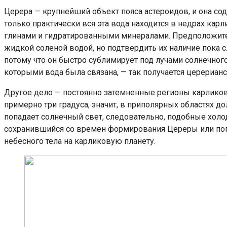
Церера — крупнейший объект пояса астероидов, и она со
только практически вся эта вода находится в недрах ка
глинами и гидратированными минералами. Предположите
жидкой соленой водой, но подтвердить их наличие пока 
потому что он быстро сублимирует под лучами солнечного 
которыми вода была связана, — так получается церерианс
Другое дело — постоянно затемненные регионы карликов
примерно три градуса, значит, в приполярных областях д
попадает солнечный свет, следовательно, подобные хол
сохранившийся со времен формирования Цереры или попа
небесного тела на карликовую планету.