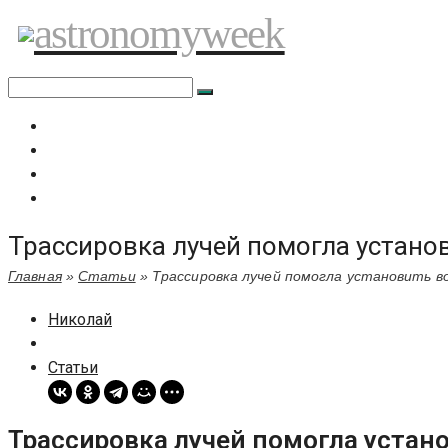
Перейти
astronomyweek
к
содержимому
Главная
Все статьи
Задать вопрос специалисту
Политика сайта
Трассировка лучей помогла установ
Главная
»
Статьи
»
Трассировка лучей помогла установить в
Николай
Статьи
Трассировка лучей помогла устано