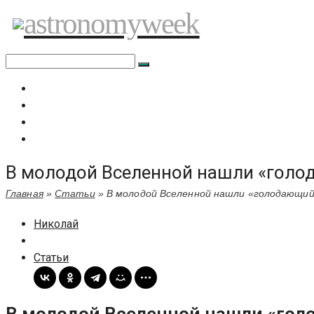
Перейти
astronomyweek
к
содержимому
Главная
Все статьи
Задать вопрос специалисту
Политика сайта
В молодой Вселенной нашли «голо
Главная
»
Статьи
»
В молодой Вселенной нашли «голодающий
Николай
Статьи
В молодой Вселенной нашли «гол