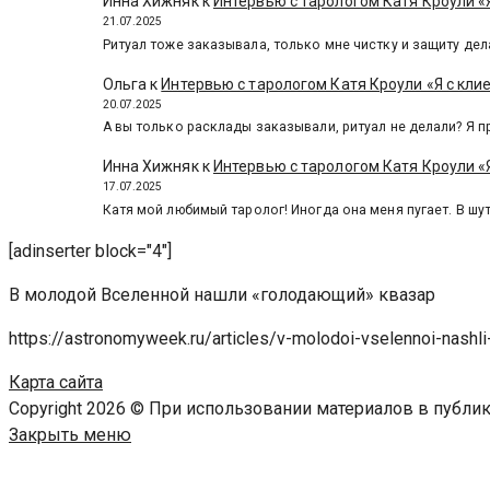
Инна Хижняк
к
Интервью с тарологом Катя Кроули «Я
21.07.2025
Ритуал тоже заказывала, только мне чистку и защиту дел
Ольга
к
Интервью с тарологом Катя Кроули «Я с кли
20.07.2025
А вы только расклады заказывали, ритуал не делали? Я п
Инна Хижняк
к
Интервью с тарологом Катя Кроули «Я
17.07.2025
Катя мой любимый таролог! Иногда она меня пугает. В шут
[adinserter block="4"]
В молодой Вселенной нашли «голодающий» квазар
https://astronomyweek.ru/articles/v-molodoi-vselennoi-nashli
Карта сайта
Copyright 2026 © При использовании материалов в публ
Закрыть меню