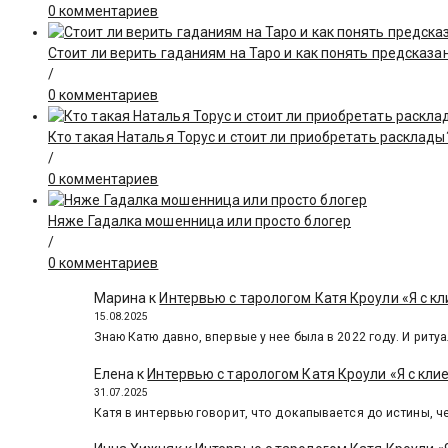
0 комментариев
Стоит ли верить гаданиям на Таро и как понять предсказа
/
0 комментариев
Кто такая Наталья Торус и стоит ли приобретать расклады
/
0 комментариев
Няже Гадалка мошенница или просто блогер
/
0 комментариев
Марина
к
Интервью с тарологом Катя Кроули «Я с кл
15.08.2025
Знаю Катю давно, впервые у нее была в 2022 году. И ритуа
Елена
к
Интервью с тарологом Катя Кроули «Я с кли
31.07.2025
Катя в интервью говорит, что докапывается до истины, че