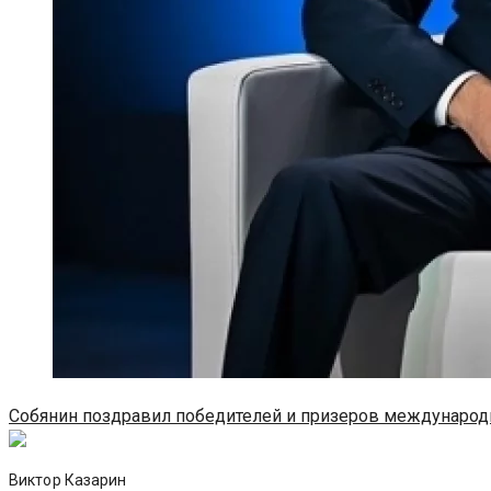
Собянин поздравил победителей и призеров междунаро
Виктор Казарин