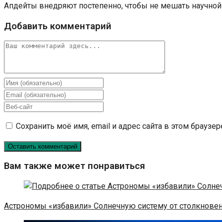
Апдейты внедряют постепенно, чтобы не мешать научной 
Добавить комментарий
Комментарий
Введите
свое
Введите
имя
свой
Введите
или
email-
URL
Сохранить моё имя, email и адрес сайта в этом брауз
имя
адрес,
вашего
пользователя,
чтобы
веб-
чтобы
прокомментировать
сайта
прокомментировать
(необязательно)
Вам также может понравиться
Астрономы «избавили» Солнечную систему от столкнове